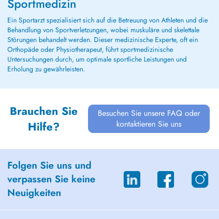
Sportmedizin
ATTENTION : la prise de RDV pour aptitude
plongée se fon...
Ein Sportarzt spezialisiert sich auf die Betreuung von Athleten und die
Behandlung von Sportverletzungen, wobei muskuläre und skelettale
Störungen behandelt werden. Dieser medizinische Experte, oft ein
Orthopäde oder Physiotherapeut, führt sportmedizinische
Untersuchungen durch, um optimale sportliche Leistungen und
Erholung zu gewährleisten.
Brauchen Sie
Besuchen Sie unsere FAQ oder
kontaktieren Sie uns
Hilfe?
Folgen Sie uns und
verpassen Sie keine
Neuigkeiten