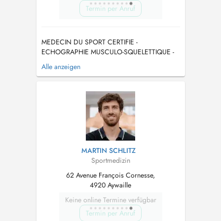
Termin per Anruf
MEDECIN DU SPORT CERTIFIE -
ECHOGRAPHIE MUSCULO-SQUELETTIQUE -
INFILTRATION PRP - (MICRO)NUTRITION DU
Alle anzeigen
SPORTIF - CERTIFIE LA CLINIQUE DU
COUREUR - MESOTHERAPIE -AGREE FIFA -
Prise de RDV via doctena ou via le 04 378 88
13. Je suis médecin du sport certifié par
l'UCL/ULG et spécialisé dans la ...
MARTIN SCHLITZ
Sportmedizin
62 Avenue François Cornesse,
4920 Aywaille
Keine online Termine verfügbar
Termin per Anruf