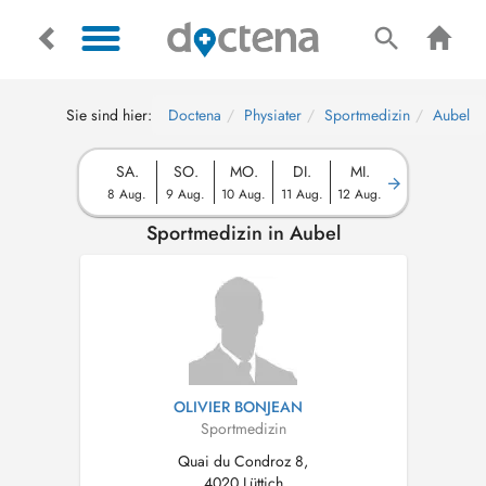
Sie sind hier:
Doctena
Physiater
Sportmedizin
Aubel
SA.
SO.
MO.
DI.
MI.
8 Aug.
9 Aug.
10 Aug.
11 Aug.
12 Aug.
Sportmedizin in Aubel
OLIVIER BONJEAN
Sportmedizin
Quai du Condroz 8,
4020 Lüttich