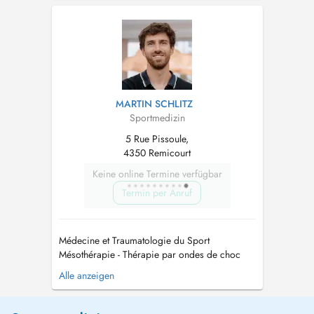
MARTIN SCHLITZ
Sportmedizin
5 Rue Pissoule,
4350 Remicourt
Keine online Termine verfügbar
Termin per Anruf
Médecine et Traumatologie du Sport
Mésothérapie - Thérapie par ondes de choc
Thérapie par PRP (Plasma Riche en Plaquettes)
Alle anzeigen
ECG à l'effort Médecin agréé ACFF
(dérogation pour changement de catégorie
foot) Médecine de plongée et hyperbare