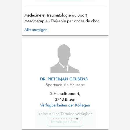
Médecine et Traumatologie du Sport
Mésothérapie - Thérapie par ondes de choc
Thérapie par PRP (Plasma Riche en Plaquettes)
Alle anzeigen
ECG à l'effort Médecin agréé ACFF
(dérogation pour changement de catégorie
foot) Médecine de plongée et hyperbare
ATTENTION : la prise de RDV pour aptitude
plongée se fon...
DR. PIETER-JAN GEUSENS
Sportmedizin
,
Hausarzt
2 Hasseltsepoort,
3740 Bilzen
Verfügbarkeiten der Kollegen
Keine online Termine verfügbar
Termin per Anruf