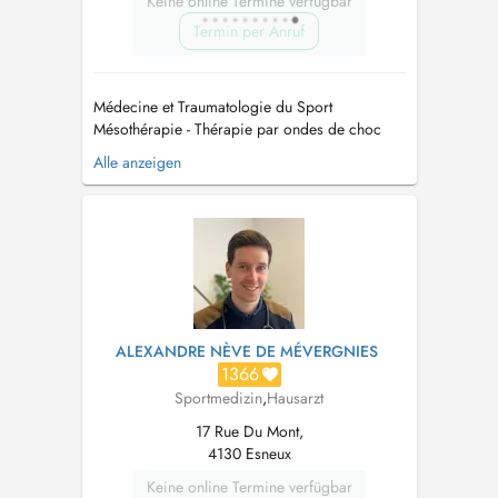
Keine online Termine verfügbar
Termin per Anruf
Médecine et Traumatologie du Sport
Mésothérapie - Thérapie par ondes de choc
Thérapie par PRP (Plasma Riche en Plaquettes)
Alle anzeigen
ECG à l'effort Médecin agréé ACFF
(dérogation pour changement de catégorie
foot) Médecine de plongée et hyperbare
ATTENTION : la prise de RDV pour aptitude
plongée se fon...
ALEXANDRE NÈVE DE MÉVERGNIES
1366
Sportmedizin
,
Hausarzt
17 Rue Du Mont,
4130 Esneux
Keine online Termine verfügbar