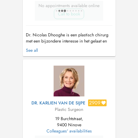
No appointments available online
Call to book
Dr. Nicolas Dhooghe is een plastisch chirurg
met een bijzondere interesse in het gelaat en
meer specifiek de neus. Neuscorrecties zijn
See all
zijn passie. Door grondige voorbespreking van
de ingreep, nauwkeurige chirurgie en aandacht
voor nazorg streeft hij steeds naar een
natuurlijk en harmonieus resultaa...
2909
DR. KARLIEN VAN DE SIJPE
Plastic Surgeon
19 Burchtstraat,
9400 Ninove
Colleagues' availabilities