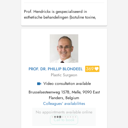
Prof. Hendrickx is gespecialiseerd in
esthetische behandelingen (botuline toxine,
fillers) en esthetische chirurgie, zowel van het
gelaat als van het lichaam.
369
PROF. DR. PHILLIP BLONDEEL
Plastic Surgeon
Video consultation available
Brusselsesteenweg 157B, Melle, 9090 East
Flanders, Belgium
Colleagues' availabilities
No appointments available online
Call to book