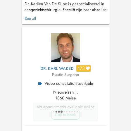
Dr. Karlien Van De Sijpe is gespecialiseerd in
aangezichtschirurgie. Facelift zijn haar absolute
specialiteit, maar ook voor minder ingrijpende
See all
gelaatscorrecties zoals ooglidcorrecties kan u
bij haar terecht. Huidverouderingen
chirurgische behandelingen in het gelaat zijn
haar passie. Met veel zor...
473
DR. KARL WAKED
Plastic Surgeon
Video consultation available
Nieuwelaan 1,
1860 Meise
No appointments available online
Call to book