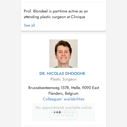
Prof. Blondeel is part-time active as an
attending plastic surgeon at Clinique
Montchoisi in Lausanne, Switzerland. He is also
See all
the chairman of the Plastic and Reconstructive
Surgery department at the Ghent University
Hospital and a full professor at the Ghent
University in Belgium. Prof. Blondee...
DR. NICOLAS DHOOGHE
Plastic Surgeon
Brusselsesteenweg 157B, Melle, 9090 East
Flanders, Belgium
Colleagues' availabilities
No appointments available online
Call to book