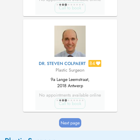
Call to book
84
DR. STEVEN COLPAERT
Plastic Surgeon
9a Lange Leemstraat,
2018 Antwerp
No appointments available online
Call to book
Next page