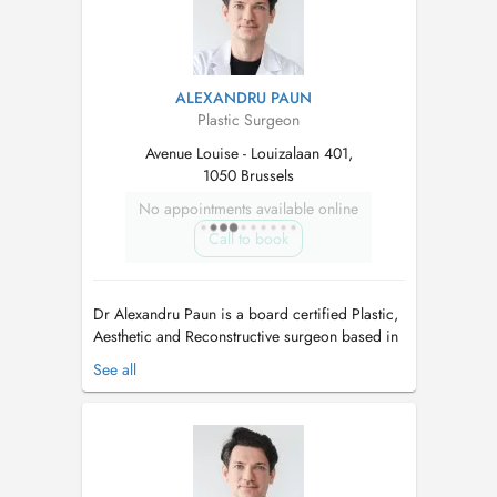
ALEXANDRU PAUN
Plastic Surgeon
Avenue Louise - Louizalaan 401,
1050 Brussels
No appointments available online
Call to book
Dr Alexandru Paun is a board certified Plastic,
Aesthetic and Reconstructive surgeon based in
Brussels, specialised in Aesthetic surgery of the
See all
face, breast and body. Trained in multiple
European centres Brussels, Bucharest,
Strasbourg, Luxembourg and Stockholm he
combines surgical precision with ...