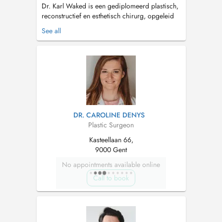
Dr. Karl Waked is een gediplomeerd plastisch,
reconstructief en esthetisch chirurg, opgeleid
in Brussel, Parijs, München, Porto en Marbella.
See all
Hij is gespecialiseerd in esthetische en
reconstructieve borstchirurgie, body-
contouring, microchirurgie en injectables.
Operaties vinden plaats in Delta Chire...
DR. CAROLINE DENYS
Plastic Surgeon
Kasteellaan 66,
9000 Gent
No appointments available online
Call to book