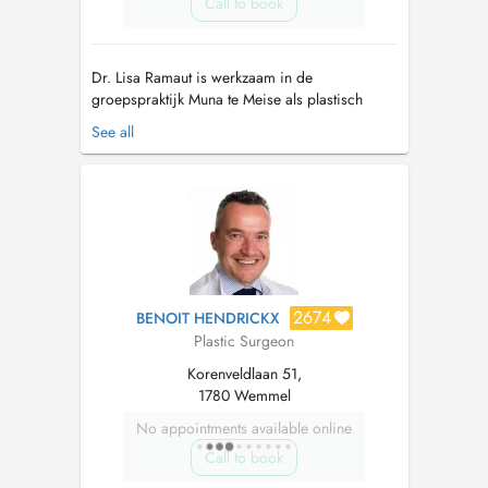
Call to book
Dr. Lisa Ramaut is werkzaam in de
groepspraktijk Muna te Meise als plastisch
chirurg. Daarnaast werkt zij ook in het
See all
brandwondencentrum van het Militair Hospital
Koninging Astrid te Brussel en is zij deel van
het schisisteam van het Universitair Ziekenhuis
Brussel. Zij behaalde een doctoraatstitel ...
2674
BENOIT HENDRICKX
Plastic Surgeon
Korenveldlaan 51,
1780 Wemmel
No appointments available online
Call to book