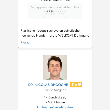
No appointments available online
Call to book
Plastische, reconstructieve en esthetische
heelkunde Handchirurgie WELKOM! De ingang
van de praktijk bevindt zich achter de bruine
See all
poort links van de praktijk. De deur vooraan de
praktijk functioneert NIET als ingang.
Behandelingen worden niet op de eerste
afspraak uitgevoerd tenzij di...
416
DR. NICOLAS DHOOGHE
Plastic Surgeon
19 Burchtstraat,
9400 Ninove
Colleagues' availabilities