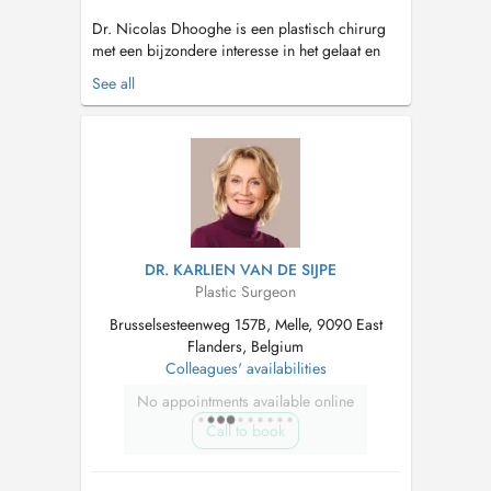
Dr. Nicolas Dhooghe is een plastisch chirurg
met een bijzondere interesse in het gelaat en
meer specifiek de neus. Neuscorrecties zijn
See all
zijn passie. Door grondige voorbespreking van
de ingreep, nauwkeurige chirurgie en aandacht
voor nazorg streeft hij steeds naar een
natuurlijk en harmonieus resultaa...
DR. KARLIEN VAN DE SIJPE
Plastic Surgeon
Brusselsesteenweg 157B, Melle, 9090 East
Flanders, Belgium
Colleagues' availabilities
No appointments available online
Call to book