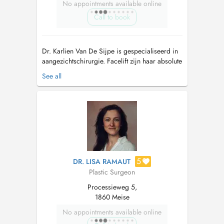
No appointments available online
Call to book
Dr. Karlien Van De Sijpe is gespecialiseerd in
aangezichtschirurgie. Facelift zijn haar absolute
specialiteit, maar ook voor minder ingrijpende
See all
gelaatscorrecties zoals ooglidcorrecties kan u
bij haar terecht. Huidverouderingen
chirurgische behandelingen in het gelaat zijn
haar passie. Met veel zor...
5
DR. LISA RAMAUT
Plastic Surgeon
Processieweg 5,
1860 Meise
No appointments available online