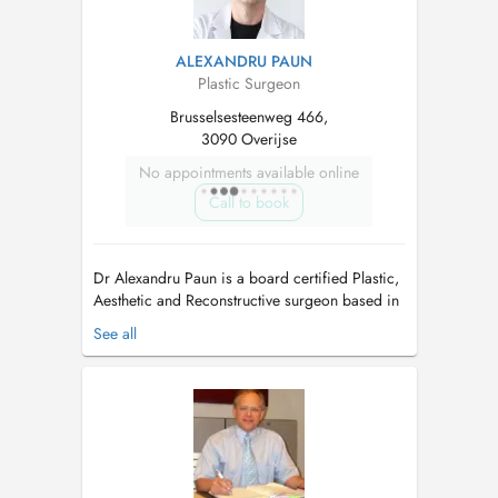
ALEXANDRU PAUN
Plastic Surgeon
Brusselsesteenweg 466,
3090 Overijse
No appointments available online
Call to book
Dr Alexandru Paun is a board certified Plastic,
Aesthetic and Reconstructive surgeon based in
Brussels, specialised in Aesthetic surgery of the
See all
face, breast and body. Trained in multiple
European centres Brussels, Bucharest,
Strasbourg, Luxembourg and Stockholm he
combines surgical precision with ...