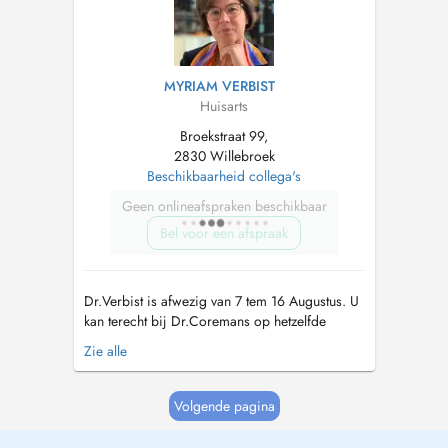
MYRIAM VERBIST
Huisarts
Broekstraat 99,
2830 Willebroek
Beschikbaarheid collega's
Geen onlineafspraken beschikbaar
Bel voor een afspraak
Dr.Verbist is afwezig van 7 tem 16 Augustus. U
kan terecht bij Dr.Coremans op hetzelfde
adres. Dr. Verbist is niet-geconventioneerd
Zie alle
huisarts. CONTACT: Telefoon: voor afspraken:
014/39.78.04. Voor overige vragen:
03/886.70.30 Mailadres:
Volgende pagina
praktijkhetbroek@gmail.com
!!NIEUWE
PATIENTEN!! Do...