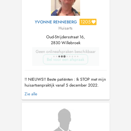
1205
YVONNE RENNEBERG
Huisarts
Oud-Strijdersstraat 16,
2830 Willebroek
Geen onlineafspraken beschikbaar
Bel voor een afspraak
!! NIEUWS!! Beste patiënten : Ik STOP met mijn
huisartsenpraktijk vanaf 5 december 2022.
BEDANKT voor het jarenlange genoten
Zie alle
vertrouwen! Het was fijn er voor jullie te mogen
zijn! Als jullie een nieuwe huisarts gevonden
hebben , laat het mij weten via sms dan stuur ik
jullie dossiers naa...