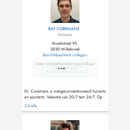
RAF COREMANS
Huisarts
Broekstraat 99,
2830 Willebroek
Beschikbaarheid collega's
Geen onlineafspraken beschikbaar
Bel voor een afspraak
Dr. Coremans is niet-geconventioneerd huisarts
en sportarts. Vakantie van 20/7 tem 24/7. Op
20/7 en 21/7 is Wachtpost N16 24/24
Zie alle
geopend. Op de andere dagen kan u terecht
bij Dr. Myriam Verbist. CONTACT: Telefoon:
voor afspraken: 014/39.78.04. Voor overige
vragen: 03/886.70.30 Mailadres: pra...