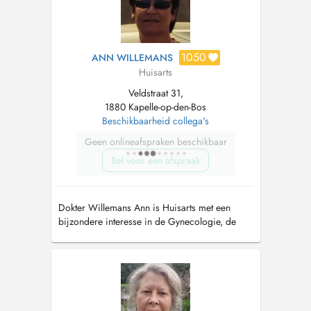
1050
ANN WILLEMANS
Huisarts
Veldstraat 31,
1880 Kapelle-op-den-Bos
Beschikbaarheid collega's
Geen onlineafspraken beschikbaar
Bel voor een afspraak
Dokter Willemans Ann is Huisarts met een
bijzondere interesse in de Gynecologie, de
Verloskunde en de Pediatrie.In de praktijk
wordt de kleine chirurgie door Dr Willemans
uitgevoerd.