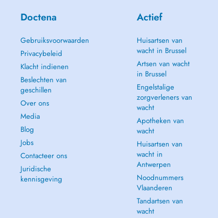
Doctena
Actief
Gebruiksvoorwaarden
Huisartsen van
wacht in Brussel
Privacybeleid
Artsen van wacht
Klacht indienen
in Brussel
Beslechten van
Engelstalige
geschillen
zorgverleners van
Over ons
wacht
Media
Apotheken van
Blog
wacht
Jobs
Huisartsen van
wacht in
Contacteer ons
Antwerpen
Juridische
Noodnummers
kennisgeving
Vlaanderen
Tandartsen van
wacht