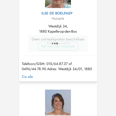
ILSE DE BOELPAEP
Huisarts
Westdijk 34,
1880 Kapelle-op-den-Bos
Geen onlineafspraken beschikbaar
Bel voor een afspraak
Telefoon/GSM: 015/64.87.37 of
0496/44.78.90 Adres: Westdijk 34/01, 1880
Kapelle-op-den-Bos VERLOF 20 tem
Zie alle
24/7/2026 voor dringende medische zorg kan
u terecht op de wachtpost N16 20-21/7
doorlopend open, woe-do-vrij vanaf 18.00 u
** Patiënten met een andere vaste/ geen
huisarts geliev...