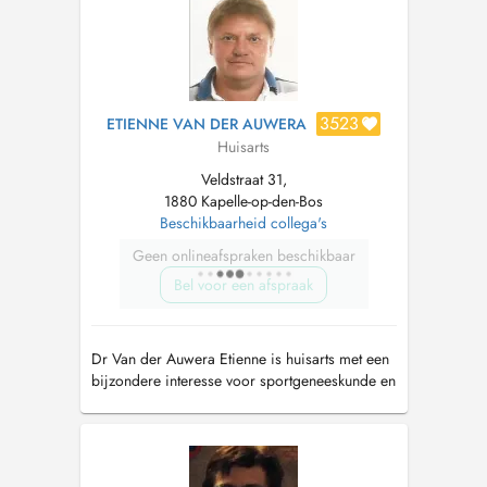
3523
ETIENNE VAN DER AUWERA
Huisarts
Veldstraat 31,
1880 Kapelle-op-den-Bos
Beschikbaarheid collega's
Geen onlineafspraken beschikbaar
Bel voor een afspraak
Dr Van der Auwera Etienne is huisarts met een
bijzondere interesse voor sportgeneeskunde en
traumatologie. Voor sportmedische keuringen,
graag telefonisch contact opnemen op
0478/289167.